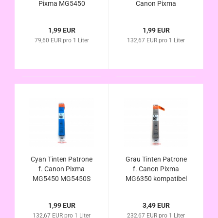
Pixma MG5450
Canon Pixma
MG5450S MG5550
MG5450 MG5450S
MG6350 MG6450
MG5550 MG6350
1,99 EUR
1,99 EUR
kompatibel zu PGI-
MG6450 kompatibel
79,60 EUR pro 1 Liter
132,67 EUR pro 1 Liter
550XL mit Chip u.
zu CLI-551XL mit
Füllstandsanzeige
Chip u.
Füllstandsanzeige
Cyan Tinten Patrone
Grau Tinten Patrone
f. Canon Pixma
f. Canon Pixma
MG5450 MG5450S
MG6350 kompatibel
MG5550 MG6350
zu CLI-551XL mit
MG6450 kompatibel
Chip u.
1,99 EUR
3,49 EUR
zu CLI-551XL mit
Füllstandsanzeige
132,67 EUR pro 1 Liter
232,67 EUR pro 1 Liter
Chip u.