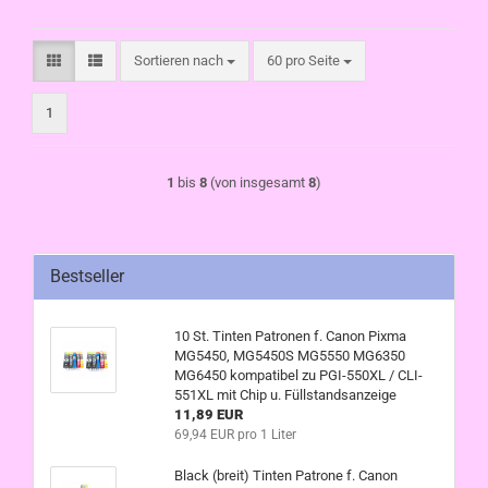
Sortieren nach
pro Seite
Sortieren nach
60 pro Seite
1
1
bis
8
(von insgesamt
8
)
Bestseller
10 St. Tinten Patronen f. Canon Pixma
MG5450, MG5450S MG5550 MG6350
MG6450 kompatibel zu PGI-550XL / CLI-
551XL mit Chip u. Füllstandsanzeige
11,89 EUR
69,94 EUR pro 1 Liter
Black (breit) Tinten Patrone f. Canon