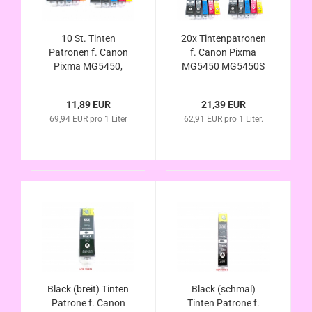
10 St. Tinten
20x Tintenpatronen
Patronen f. Canon
f. Canon Pixma
Pixma MG5450,
MG5450 MG5450S
MG5450S MG5550
MG5550 MG6350
MG6350 MG6450
MG6450 kompatibel
11,89 EUR
21,39 EUR
kompatibel zu PGI-
zu PGI-550XL / CLI-
69,94 EUR pro 1 Liter
62,91 EUR pro 1 Liter.
550XL / CLI-551XL
551XL mit Chip u.
mit Chip u.
Füllstandsanzeige
Füllstandsanzeige
Black (breit) Tinten
Black (schmal)
Patrone f. Canon
Tinten Patrone f.