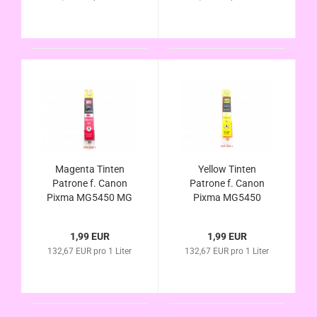
Füllstandsanzeige
Magenta Tinten
Yellow Tinten
Patrone f. Canon
Patrone f. Canon
Pixma MG5450 MG
Pixma MG5450
5450S MG5550
MG5450S MG5550
MG6350 NG6450
MG6350 MG6450
1,99 EUR
1,99 EUR
kompatibel zu CLI-
kompatibel zu CLI-
132,67 EUR pro 1 Liter
132,67 EUR pro 1 Liter
551XL mit Chip u.
551XL mit Chip u.
Füllstandsanzeige
Füllstandsanzeige