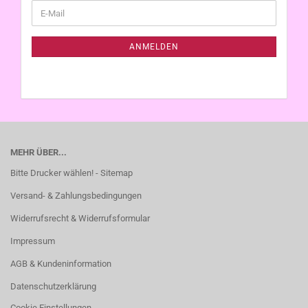
WEITER
E-
ZUR
Mail
NEWSLETTER-
ANMELDUNG
ANMELDEN
MEHR ÜBER...
Bitte Drucker wählen! - Sitemap
Versand- & Zahlungsbedingungen
Widerrufsrecht & Widerrufsformular
Impressum
AGB & Kundeninformation
Datenschutzerklärung
Cookie Einstellungen