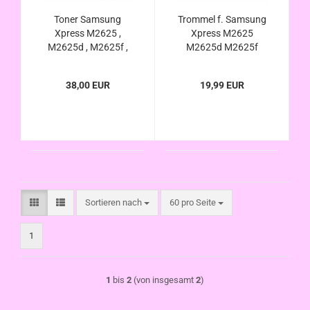
Toner Samsung
Trommel f. Samsung
Xpress M2625 ,
Xpress M2625
M2625d , M2625f ,
M2625d M2625f
M2625fn , M2625n ,
M2625fn M2625n
M2626 , M2675 ,
M2626 M2675
38,00 EUR
19,99 EUR
M2675fn , M2825 ,
M2675fn M2825
M2825dw M2826
M2825dw M2826
M2875 M2875fd
M2875 M2875fd
M2875fw M2875nd
M2875fw M2875nd
Sortieren nach
pro Seite
Sortieren nach
60 pro Seite
1
1
bis
2
(von insgesamt
2
)