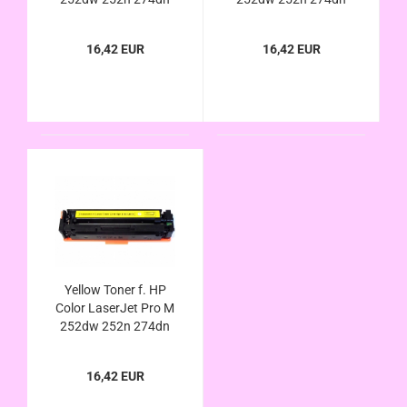
274n 277dw 277n
274n 277dw 277n
ersetzt HP 201X
ersetzt HP 201X
16,42 EUR
16,42 EUR
201A CF401X
201A CF403X
CF401A kompatibel
CF403A kompatibel
Yellow Toner f. HP
Color LaserJet Pro M
252dw 252n 274dn
274n 277dw 277n
ersetzt HP 201X
16,42 EUR
201A CF402X
CF402A kompatibel