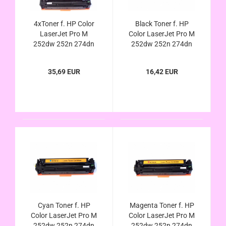
4xToner f. HP Color
Black Toner f. HP
LaserJet Pro M
Color LaserJet Pro M
252dw 252n 274dn
252dw 252n 274dn
274n 277dw 277n
274n 277dw 277n
ersetzt HP 201X/A,
ersetzt HP 201X
35,69 EUR
16,42 EUR
CF400 CF401 CF402
201A CF400X
CF403 X/A
CF400A kompatibel
kompatibel
Cyan Toner f. HP
Magenta Toner f. HP
Color LaserJet Pro M
Color LaserJet Pro M
252dw 252n 274dn
252dw 252n 274dn