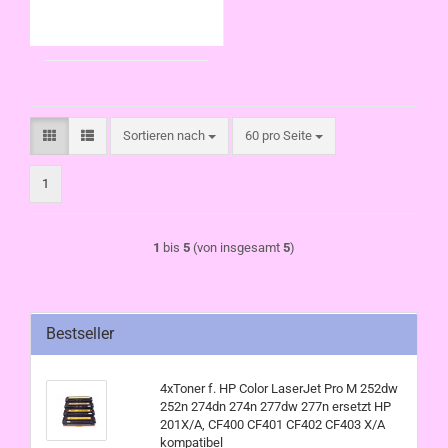
Sortieren nach
pro Seite
Sortieren nach
60 pro Seite
1
1
bis
5
(von insgesamt
5
)
Bestseller
4xToner f. HP Color LaserJet Pro M 252dw
252n 274dn 274n 277dw 277n ersetzt HP
201X/A, CF400 CF401 CF402 CF403 X/A
kompatibel