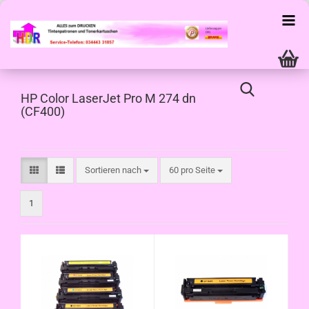
HP Color LaserJet Pro M 274 dn
(CF400)
Sortieren nach
pro Seite
Sortieren nach
60 pro Seite
1