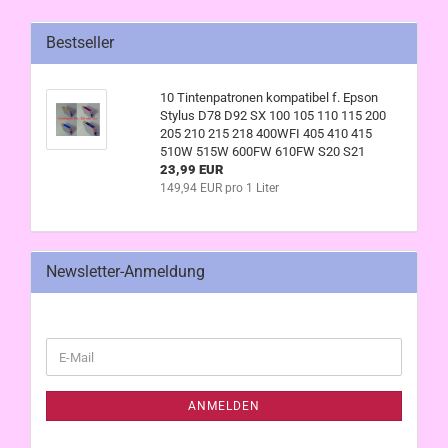
Bestseller
10 Tintenpatronen kompatibel f. Epson
Stylus D78 D92 SX 100 105 110 115 200
205 210 215 218 400WFI 405 410 415
510W 515W 600FW 610FW S20 S21
23,99 EUR
149,94 EUR pro 1 Liter
Newsletter-Anmeldung
WEITER
E-
ZUR
Mail
NEWSLETTER-
ANMELDUNG
ANMELDEN