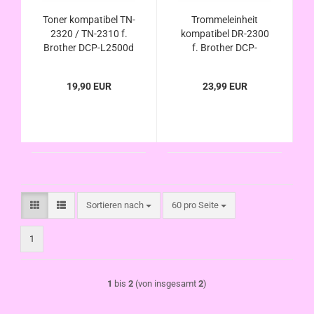
Toner kompatibel TN-
Trommeleinheit
2320 / TN-2310 f.
kompatibel DR-2300
Brother DCP-L2500d
f. Brother DCP-
, DCP-L2520dw ,
L2500d , DCP-
DCP-L2540dn , DCP-
L2520dw , DCP-
19,90 EUR
23,99 EUR
L2560dw , DCP-
L2540dn , DCP-
L2700dw
L2560dw , DCP-
L2700dw
Sortieren nach
pro Seite
Sortieren nach
60 pro Seite
1
1
bis
2
(von insgesamt
2
)