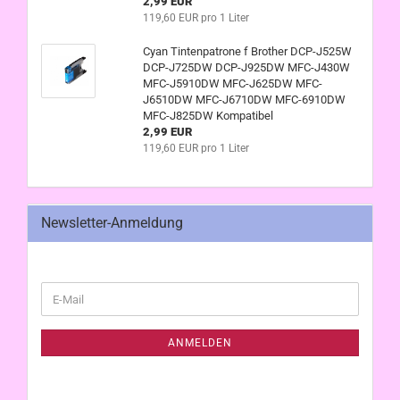
2,99 EUR
119,60 EUR pro 1 Liter
Cyan Tintenpatrone f Brother DCP-J525W
DCP-J725DW DCP-J925DW MFC-J430W
MFC-J5910DW MFC-J625DW MFC-
J6510DW MFC-J6710DW MFC-6910DW
MFC-J825DW Kompatibel
2,99 EUR
119,60 EUR pro 1 Liter
Newsletter-Anmeldung
WEITER
E-
ZUR
Mail
NEWSLETTER-
ANMELDUNG
ANMELDEN