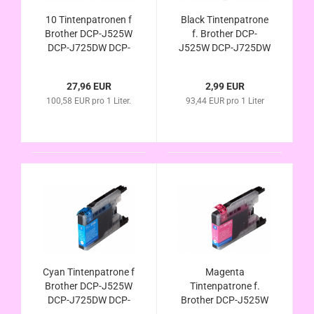
10 Tintenpatronen f
Black Tintenpatrone
Brother DCP-J525W
f. Brother DCP-
DCP-J725DW DCP-
J525W DCP-J725DW
J925DW MFC-J430W
DCP-J925DW MFC-
MFC-J5910DW MFC-
J430W MFC-
27,96 EUR
2,99 EUR
J625DW MFC-
J5910DW MFC-
100,58 EUR pro 1 Liter.
93,44 EUR pro 1 Liter
J6510DW MFC-
J625DW MFC-
J6710DW MFC-
J6510DW MFC-
6910DW MFC-
J6710DW MFC-
J825DW Kompatibel
6910DW MFC-
J825DW Kompa.
Cyan Tintenpatrone f
Magenta
Brother DCP-J525W
Tintenpatrone f.
DCP-J725DW DCP-
Brother DCP-J525W