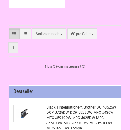
J6710DW MFC-
6910DW MFC-
J825DW Kompat
Sortieren nach
pro Seite
Sortieren nach
60 pro Seite
1
1
bis
5
(von insgesamt
5
)
Bestseller
Black Tintenpatrone f. Brother DCP-J525W
DCP-J725DW DCP-J925DW MFC-J430W
MFC-J5910DW MFC-J625DW MFC-
J6510DW MFC-J6710DW MFC-6910DW
MFC-J825DW Kompa.