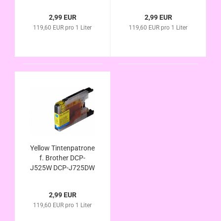
J925DW MFC-J430W
DCP-J725DW DCP-
MFC-J5910DW MFC-
J925DW MFC-J430W
2,99 EUR
2,99 EUR
J625DW MFC-
MFC-J5910DW MFC-
119,60 EUR pro 1 Liter
119,60 EUR pro 1 Liter
J6510DW MFC-
J625DW MFC-
J6710DW MFC-
J6510DW MFC-
6910DW MFC-
J6710DW MFC-
J825DW Kompatibel
6910DW MFC-
J825DW Kompa.
Yellow Tintenpatrone
f. Brother DCP-
J525W DCP-J725DW
DCP-J925DW MFC-
J430W MFC-
2,99 EUR
J5910DW MFC-
119,60 EUR pro 1 Liter
J625DW MFC-
J6510DW MFC-