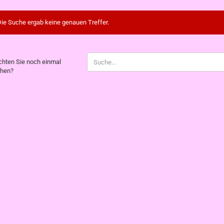
ie Suche ergab keine genauen Treffer.
CHTEN
hten Sie noch einmal
hen?
CH
NMAL
CHEN?