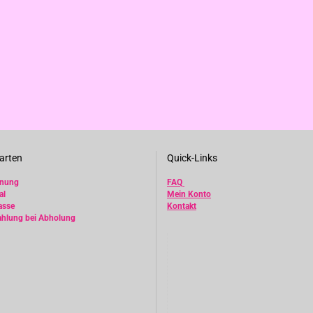
arten
Quick-Links
hnung
FAQ
al
Mein Konto
asse
Kontakt
ahlung bei Abholung