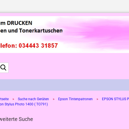
Suche...
»
»
»
tseite
Suche nach Geräten
Epson Tintenpatronen
EPSON STYLUS P
on Stylus Photo 1400 ( TO791)
weiterte Suche