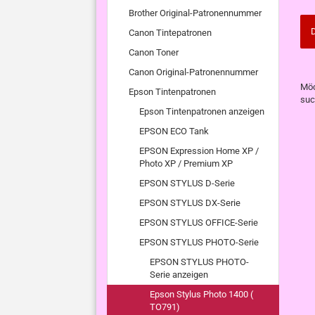
Brother Original-Patronennummer
D
Canon Tintepatronen
Canon Toner
Canon Original-Patronennummer
MÖ
Möc
Epson Tintenpatronen
SIE
suc
NO
Epson Tintenpatronen anzeigen
EI
SU
EPSON ECO Tank
EPSON Expression Home XP /
Photo XP / Premium XP
EPSON STYLUS D-Serie
EPSON STYLUS DX-Serie
EPSON STYLUS OFFICE-Serie
EPSON STYLUS PHOTO-Serie
EPSON STYLUS PHOTO-
Serie anzeigen
Epson Stylus Photo 1400 (
TO791)