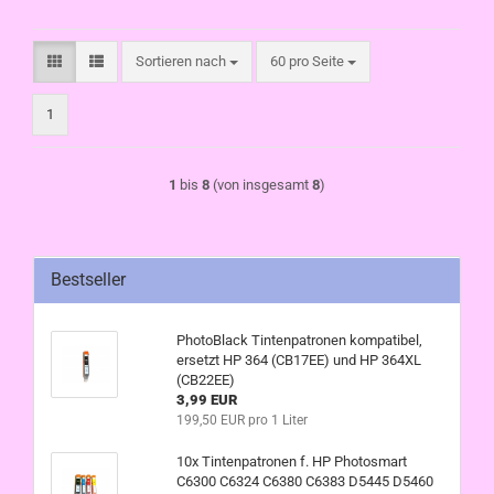
Sortieren nach
pro Seite
Sortieren nach
60 pro Seite
1
1
bis
8
(von insgesamt
8
)
Bestseller
PhotoBlack Tintenpatronen kompatibel,
ersetzt HP 364 (CB17EE) und HP 364XL
(CB22EE)
3,99 EUR
199,50 EUR pro 1 Liter
10x Tintenpatronen f. HP Photosmart
C6300 C6324 C6380 C6383 D5445 D5460