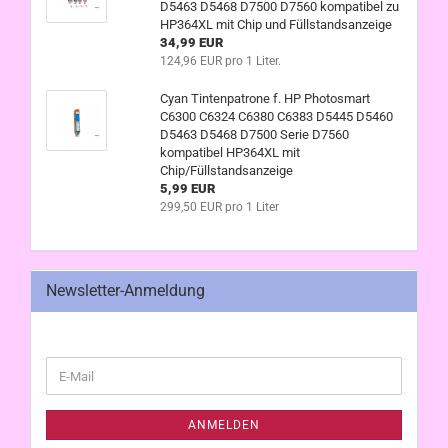
D5463 D5468 D7500 D7560 kompatibel zu
HP364XL mit Chip und Füllstandsanzeige
34,99 EUR
124,96 EUR pro 1 Liter.
Cyan Tintenpatrone f. HP Photosmart
C6300 C6324 C6380 C6383 D5445 D5460
D5463 D5468 D7500 Serie D7560
kompatibel HP364XL mit
Chip/Füllstandsanzeige
5,99 EUR
299,50 EUR pro 1 Liter
Newsletter-Anmeldung
WEITER
E-
ZUR
Mail
NEWSLETTER-
ANMELDUNG
ANMELDEN