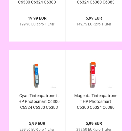
C6300 C6324 C6380
C6324 C6380 C6383
C6383 D5445 D5460
D5445 D5460 D5463
D5463 D5468 D7500
D5468 D7500 Serie
19,99 EUR
5,99 EUR
D7560 kompatibel zu
D7560 kompatibel
199,90 EUR pro 1 Liter
149,75 EUR pro 1 Liter
HP364XL mit Chip
HP364XL mit
und
Chip/Füllstandsanzeige
Füllstandsanzeige
Cyan Tintenpatrone f.
Magenta Tintenpatrone
HP Photosmart C6300
f HP Photosmart
C6324 C6380 C6383
C6300 C6324 C6380
D5445 D5460 D5463
C6383 D5445 D5460
D5468 D7500 Serie
D5463 D5468 D7500
5,99 EUR
5,99 EUR
D7560 kompatibel
Serie D7560 kompatibel
299,50 EUR pro 1 Liter
299,50 EUR pro 1 Liter
HP364XL mit
HP364XL mit