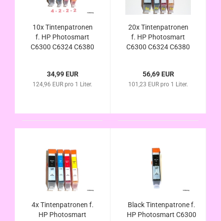
10x Tintenpatronen
20x Tintenpatronen
f. HP Photosmart
f. HP Photosmart
C6300 C6324 C6380
C6300 C6324 C6380
C6383 D5445 D5460
C6383 D5445 D5460
D5463 D5468 D7500
D5463 D5468 D7500
34,99 EUR
56,69 EUR
D7560 kompatibel zu
D7560 kompatibel zu
124,96 EUR pro 1 Liter.
101,23 EUR pro 1 Liter.
HP364XL mit Chip
HP364XL mit Chip
und
und
Füllstandsanzeige
Füllstandsanzeige
4x Tintenpatronen f.
Black Tintenpatrone f.
HP Photosmart
HP Photosmart C6300