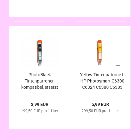
Chip/Füllstandsanzeige
Chip/Füllstandsanzeige
PhotoBlack
Yellow Tintenpatrone f.
Tintenpatronen
HP Photosmart C6300
kompatibel, ersetzt
C6324 C6380 C6383
HP 364 (CB17EE)
D5445 D5460 D5463
und HP 364XL
D5468 D7500 Serie
3,99 EUR
5,99 EUR
(CB22EE)
D7560 kompatibel
199,50 EUR pro 1 Liter
299,50 EUR pro 1 Liter
HP364XL mit
Chip/Füllstandsanzeige