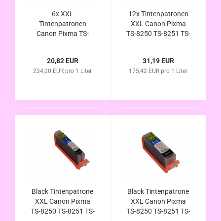
6x XXL
12x Tintenpatronen
Tintenpatronen
XXL Canon Pixma
Canon Pixma TS-
TS-8250 TS-8251 TS-
8250 TS-8251 TS-
8252 TS-9150 TS-
8252 TS-9150 TS-
9155 - PGI-580 CLI-
20,82 EUR
31,19 EUR
9155 - PGI-580 CLI-
581 kompatibel
234,20 EUR pro 1 Liter
175,42 EUR pro 1 Liter
581 kompatibel
Vorteilspack
Vorteilspack
Black Tintenpatrone
Black Tintenpatrone
XXL Canon Pixma
XXL Canon Pixma
TS-8250 TS-8251 TS-
TS-8250 TS-8251 TS-