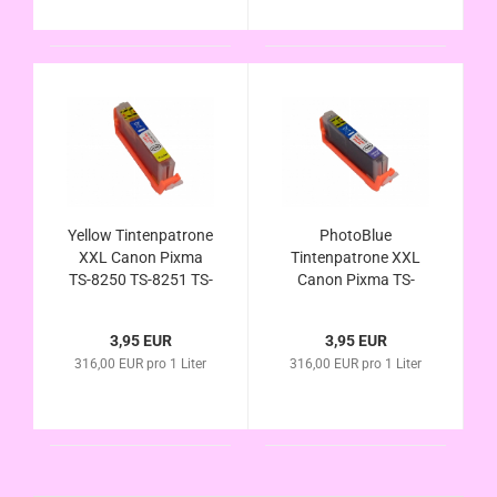
Yellow Tintenpatrone
PhotoBlue
XXL Canon Pixma
Tintenpatrone XXL
TS-8250 TS-8251 TS-
Canon Pixma TS-
8252 TS-9150 TS-
8250 TS-8251 TS-
9155 - CLI-581Y XL
8252 TS-9150 TS-
3,95 EUR
3,95 EUR
kompatibel
9155 - CLI-581PB XL
316,00 EUR pro 1 Liter
316,00 EUR pro 1 Liter
kompatibel