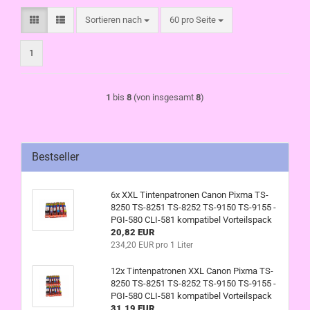
Sortieren nach
pro Seite
Sortieren nach
60 pro Seite
1
1
bis
8
(von insgesamt
8
)
Bestseller
6x XXL Tintenpatronen Canon Pixma TS-
8250 TS-8251 TS-8252 TS-9150 TS-9155 -
PGI-580 CLI-581 kompatibel Vorteilspack
20,82 EUR
234,20 EUR pro 1 Liter
12x Tintenpatronen XXL Canon Pixma TS-
8250 TS-8251 TS-8252 TS-9150 TS-9155 -
PGI-580 CLI-581 kompatibel Vorteilspack
31,19 EUR