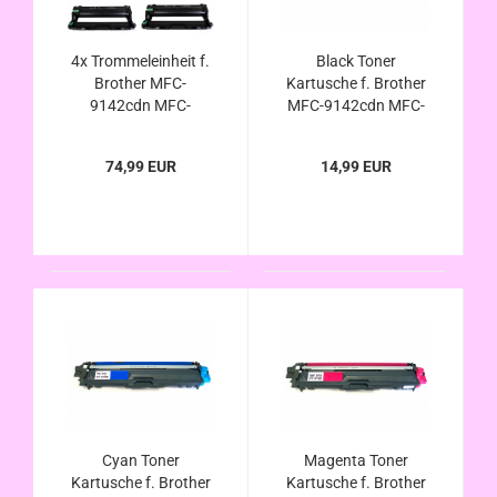
4x Trommeleinheit f.
Black Toner
Brother MFC-
Kartusche f. Brother
9142cdn MFC-
MFC-9142cdn MFC-
9332cdw MFC-
9332cdw MFC-
9342cdw kompatibel
9342cdw kompatibel
74,99 EUR
14,99 EUR
zu DR-241CL
zu TN-242Bk , TN-
246Bk
Cyan Toner
Magenta Toner
Kartusche f. Brother
Kartusche f. Brother