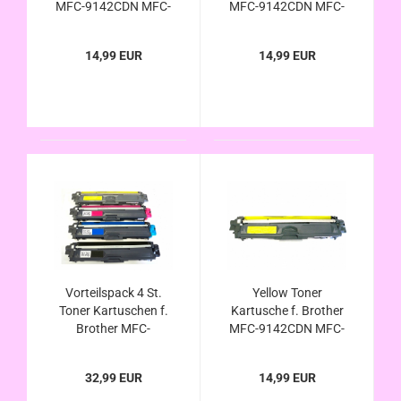
MFC-9142CDN MFC-
MFC-9142CDN MFC-
9332CDW MFC-
9332CDW MFC-
9342CDW
9342CDW
14,99 EUR
14,99 EUR
kompatibel zu TN-
kompatibel zu TN-
242C , TN-246C
242M , TN-246M
Vorteilspack 4 St.
Yellow Toner
Toner Kartuschen f.
Kartusche f. Brother
Brother MFC-
MFC-9142CDN MFC-
9142CDN MFC-
9332CDW MFC-
9332CDW MFC-
9342CDW
32,99 EUR
14,99 EUR
9342CDW
kompatibel zu TN-
kompatibel zu TN-
242Y , TN-246Y