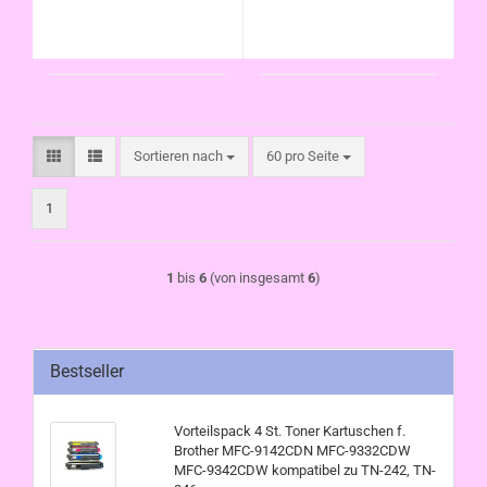
242, TN-246
Sortieren nach
pro Seite
Sortieren nach
60 pro Seite
1
1
bis
6
(von insgesamt
6
)
Bestseller
Vorteilspack 4 St. Toner Kartuschen f.
Brother MFC-9142CDN MFC-9332CDW
MFC-9342CDW kompatibel zu TN-242, TN-