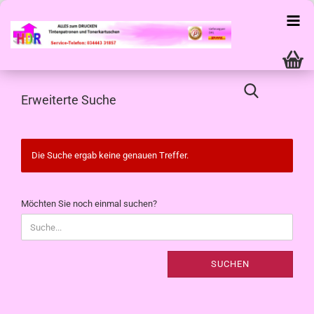
Erweiterte Suche
Die Suche ergab keine genauen Treffer.
MÖCHTEN
Möchten Sie noch einmal suchen?
SIE
NOCH
EINMAL
SUCHEN?
SUCHEN