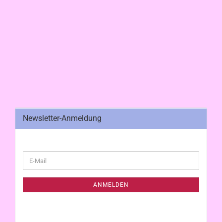
Newsletter-Anmeldung
WEITER
E-
ZUR
Mail
NEWSLETTER-
ANMELDUNG
ANMELDEN