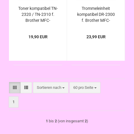
Toner kompatibel TN-
Trommeleinheit
2320 / TN-2310 f.
kompatibel DR-2300
Brother MFC-
f. Brother MFC-
L2700dw dn MFC-
L2700dw dn , MFC-
L2701d MFC-
L2701d , MFC-
19,90 EUR
23,99 EUR
L2701dw MFC-
L2701dw ,
L2703dw MFC-
MFC2703dw , MFC-
L2720dw MFC-
L2720dw , MFC-
L2740cw MFC-
L2740cw , MFC-
L2740dw
L2740dw
Sortieren nach
pro Seite
Sortieren nach
60 pro Seite
1
1
bis
2
(von insgesamt
2
)