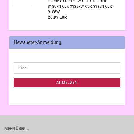
CLP-325 CLP-325W CLX-3185 CLX-
3185FN CLX-3185FW CLX-3185N CLX-
3185W
26,99 EUR
Newsletter-Anmeldung
WEITER
E-
ZUR
Mail
NEWSLETTER-
ANMELDUNG
ANMELDEN
MEHR ÜBER...