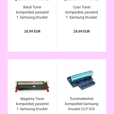
Black Toner
Cyan Toner
kompatibel, passend
kompatibel, passend
f. Samsung Drucker
f. Samsung Drucker
CLP-320 CLP-320N
CLP-320 CLP-320N
CLP-325 CLP-325W
CLP-325 CLP-325W
26,99 EUR
26,99 EUR
CLX-3185 CLX-
CLX-3185 CLX-
3185FN CLX-
3185FN CLX-
3185FW CLX-3185N
3185FW CLX-3185N
CLX-3185W
CLX-3185W
Magenta Toner
Trommeleinheit
kompatibel, passend
kompatibel Samsung
f. Samsung Drucker
Drucker CLP-320