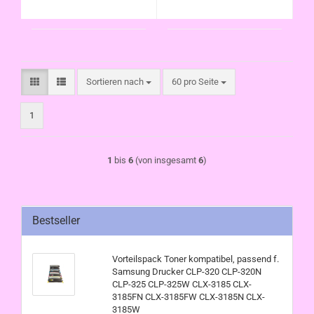
CLX-3185W
CLX-3185W
Sortieren nach
pro Seite
Sortieren nach
60 pro Seite
1
1
bis
6
(von insgesamt
6
)
Bestseller
Vorteilspack Toner kompatibel, passend f.
Samsung Drucker CLP-320 CLP-320N
CLP-325 CLP-325W CLX-3185 CLX-
3185FN CLX-3185FW CLX-3185N CLX-
3185W