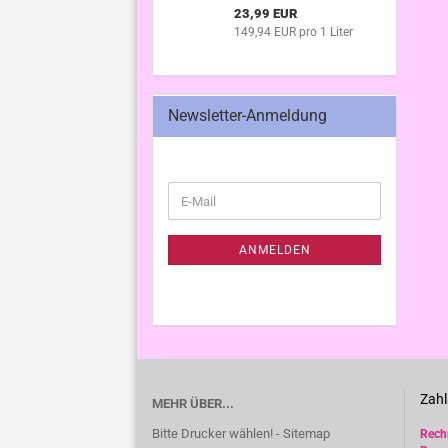
23,99 EUR
149,94 EUR pro 1 Liter
Newsletter-Anmeldung
WEITER
E-
ZUR
Mail
NEWSLETTER-
ANMELDUNG
ANMELDEN
Zahl
MEHR ÜBER...
Bitte Drucker wählen! - Sitemap
Rec