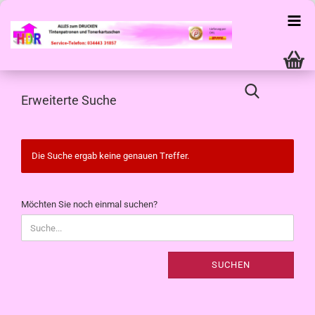
Erweiterte Suche
Die Suche ergab keine genauen Treffer.
MÖCHTEN
Möchten Sie noch einmal suchen?
SIE
NOCH
EINMAL
SUCHEN?
SUCHEN