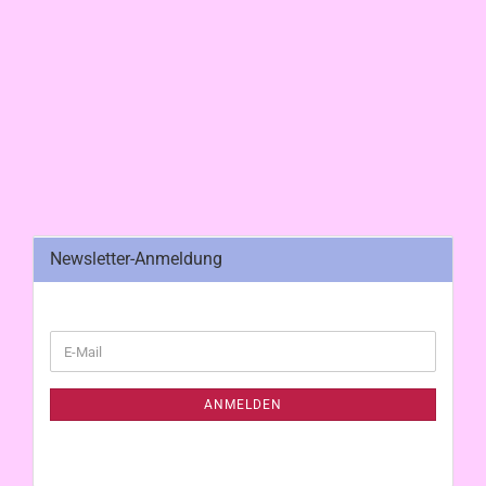
Newsletter-Anmeldung
WEITER
E-
ZUR
Mail
NEWSLETTER-
ANMELDUNG
ANMELDEN