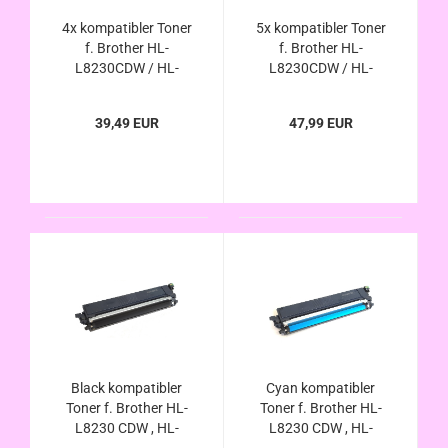
4x kompatibler Toner
5x kompatibler Toner
f. Brother HL-
f. Brother HL-
L8230CDW / HL-
L8230CDW / HL-
L8240CDW - ersetzt
L8240CDW - ersetzt
TN-248xl / TN-249
TN-248xl / TN-248 /
39,49 EUR
47,99 EUR
von Brother
TN-249 von Brother
Black kompatibler
Cyan kompatibler
Toner f. Brother HL-
Toner f. Brother HL-
L8230 CDW , HL-
L8230 CDW , HL-