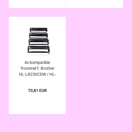
4x kompatible
Trommel f. Brother
HL-L8230CDW / HL-
L8240CDW - ersetzt
DR-248CL
70,81 EUR