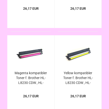
L8240 CDW - ersetzt
L8240 CDW - ersetzt
TN-248xl / TN-249
TN-248xl / TN-249
26,17 EUR
26,17 EUR
Black von Brother
Cyan von Brother
Magenta kompatibler
Yellow kompatibler
Toner f. Brother HL-
Toner f. Brother HL-
L8230 CDW , HL-
L8230 CDW , HL-
L8240 CDW - ersetzt
L8240 CDW - ersetzt
TN-248xl / TN-249
TN-248xl / TN-249
26,17 EUR
26,17 EUR
Magenta von Brother
Yellow von Brother