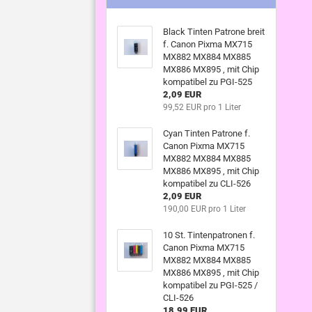
Black Tinten Patrone breit
f. Canon Pixma MX715
MX882 MX884 MX885
MX886 MX895 , mit Chip
kompatibel zu PGI-525
2,09 EUR
99,52 EUR pro 1 Liter
Cyan Tinten Patrone f.
Canon Pixma MX715
MX882 MX884 MX885
MX886 MX895 , mit Chip
kompatibel zu CLI-526
2,09 EUR
190,00 EUR pro 1 Liter
10 St. Tintenpatronen f.
Canon Pixma MX715
MX882 MX884 MX885
MX886 MX895 , mit Chip
kompatibel zu PGI-525 /
CLI-526
18,99 EUR