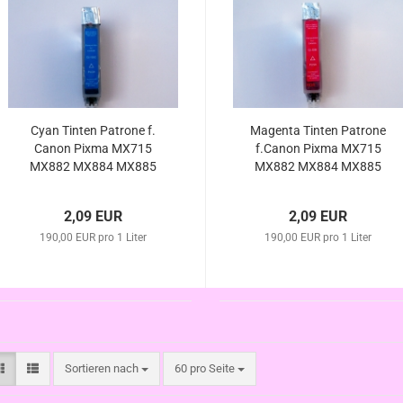
Cyan Tinten Patrone f.
Magenta Tinten Patrone
Canon Pixma MX715
f.Canon Pixma MX715
MX882 MX884 MX885
MX882 MX884 MX885
MX886 MX895 , mit Chip
MX886 MX895 , mit Chip
kompatibel zu CLI-526
kompatibel zu CLI-526
2,09 EUR
2,09 EUR
190,00 EUR pro 1 Liter
190,00 EUR pro 1 Liter
Sortieren nach
pro Seite
Sortieren nach
60 pro Seite