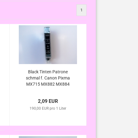
1
Black Tinten Patrone
schmal f. Canon Pixma
MX715 MX882 MX884
MX885 MX886 MX895 ,
mit Chip kompatibel zu
2,09 EUR
CLI-526
190,00 EUR pro 1 Liter