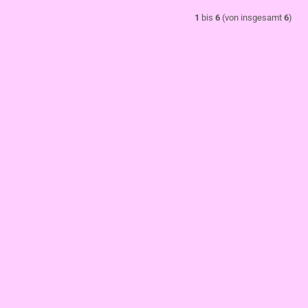
1
bis
6
(von insgesamt
6
)