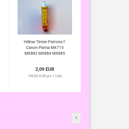
Yellow Tinten Patrone f.
Canon Pixma MX715
MX882 MX884 MX885
MX886 MX895 , mit Chip
kompatibel zu CLI-526
2,09 EUR
190,00 EUR pro 1 Liter
1