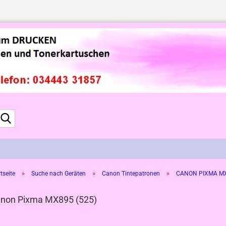
Suche...
»
»
»
tseite
Suche nach Geräten
Canon Tintepatronen
CANON PIXMA MX-
non Pixma MX895 (525)