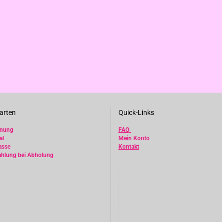
arten
Quick-Links
hnung
FAQ
al
Mein Konto
asse
Kontakt
ahlung bei Abholung