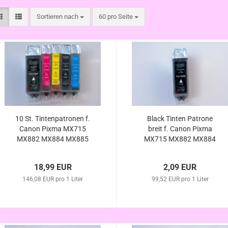
Sortieren nach
pro Seite
Sortieren nach
60 pro Seite
10 St. Tintenpatronen f.
Black Tinten Patrone
Canon Pixma MX715
breit f. Canon Pixma
MX882 MX884 MX885
MX715 MX882 MX884
MX886 MX895 , mit Chip
MX885 MX886 MX895 ,
kompatibel zu PGI-525 /
mit Chip kompatibel zu
18,99 EUR
2,09 EUR
CLI-526
PGI-525
146,08 EUR pro 1 Liter
99,52 EUR pro 1 Liter