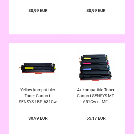
u. LBP-633Cdw
u. LBP-633Cdw
ersetzt Canon 067H
ersetzt Canon 067H
30,99 EUR
30,99 EUR
u. 067
u. 067
Yellow kompatibler
4x kompatible Toner
Toner Canon i-
Canon i-SENSYS MF-
SENSYS LBP-631Cw
651Cw u. MF-
u. LBP-633Cdw
657Cdw ersetzt
ersetzt Canon 067H
Canon 067H u. 067
30,99 EUR
55,17 EUR
u. 067