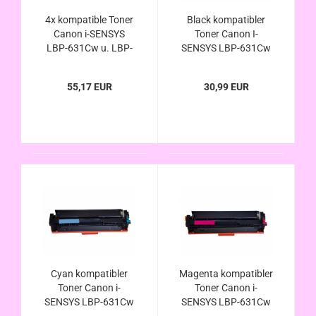
4x kompatible Toner
Black kompatibler
Canon i-SENSYS
Toner Canon I-
LBP-631Cw u. LBP-
SENSYS LBP-631Cw
633Cdw ersetzt
u. LBP-633Cdw
Canon 067H u. 067
ersetzt Canon 067H
55,17 EUR
30,99 EUR
u. 067
Cyan kompatibler
Magenta kompatibler
Toner Canon i-
Toner Canon i-
SENSYS LBP-631Cw
SENSYS LBP-631Cw