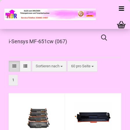
i-Sensys MF-651cw (067)
Sortieren nach
pro Seite
Sortieren nach
60 pro Seite
1