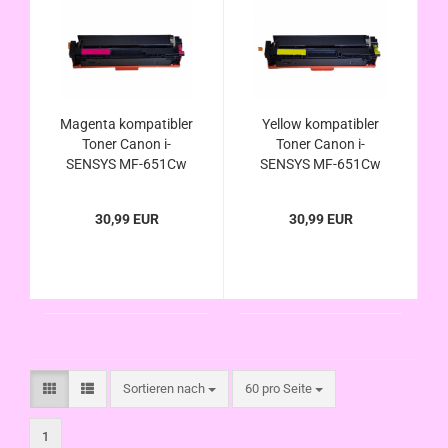
Magenta kompatibler
Yellow kompatibler
Toner Canon i-
Toner Canon i-
SENSYS MF-651Cw
SENSYS MF-651Cw
u. MF-657Cdw
u. MF-657Cdw
ersetzt Canon 067H
ersetzt Canon 067H
30,99 EUR
30,99 EUR
u. 067
u. 067
Sortieren nach
pro Seite
Sortieren nach
60 pro Seite
1