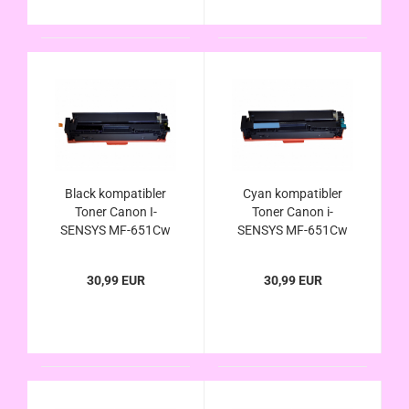
Black kompatibler
Cyan kompatibler
Toner Canon I-
Toner Canon i-
SENSYS MF-651Cw
SENSYS MF-651Cw
u. MF-657Cdw
u. MF-657Cdw
ersetzt Canon 067H
ersetzt Canon 067H
30,99 EUR
30,99 EUR
u. 067
u. 067