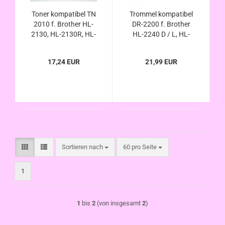
Toner kompatibel TN
Trommel kompatibel
2010 f. Brother HL-
DR-2200 f. Brother
2130, HL-2130R, HL-
HL-2240 D / L, HL-
2132, HL-2132R, HL-
2250 N / DN , HL-
2135W, HL-2140R
2270 DW, HL-2130 R,
17,24 EUR
21,99 EUR
HL-2132 R, HL-
2135W, HL-2140R
Sortieren nach
pro Seite
Sortieren nach
60 pro Seite
1
1
bis
2
(von insgesamt
2
)