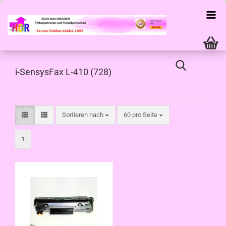
i-SensysFax L-410 (728)
Sortieren nach
pro Seite
Sortieren nach
60 pro Seite
1