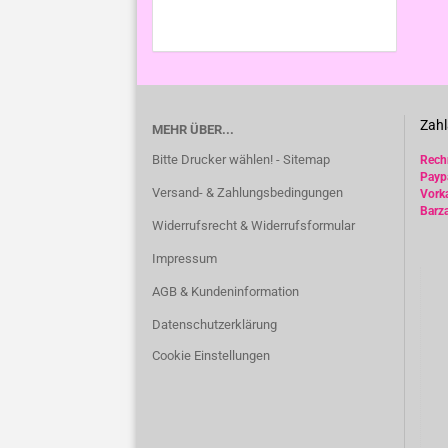
Zahl
MEHR ÜBER...
Bitte Drucker wählen! - Sitemap
Rec
Payp
Versand- & Zahlungsbedingungen
Vork
Barz
Widerrufsrecht & Widerrufsformular
Impressum
AGB & Kundeninformation
Datenschutzerklärung
Cookie Einstellungen