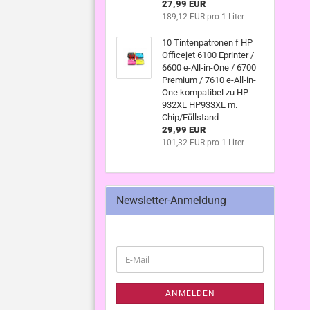
27,99 EUR
189,12 EUR pro 1 Liter
10 Tintenpatronen f HP
Officejet 6100 Eprinter /
6600 e-All-in-One / 6700
Premium / 7610 e-All-in-
One kompatibel zu HP
932XL HP933XL m.
Chip/Füllstand
29,99 EUR
101,32 EUR pro 1 Liter
Newsletter-Anmeldung
WEITER
E-
ZUR
Mail
NEWSLETTER-
ANMELDUNG
ANMELDEN