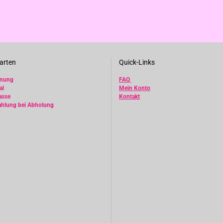
arten
Quick-Links
hnung
FAQ
al
Mein Konto
asse
Kontakt
ahlung bei Abholung