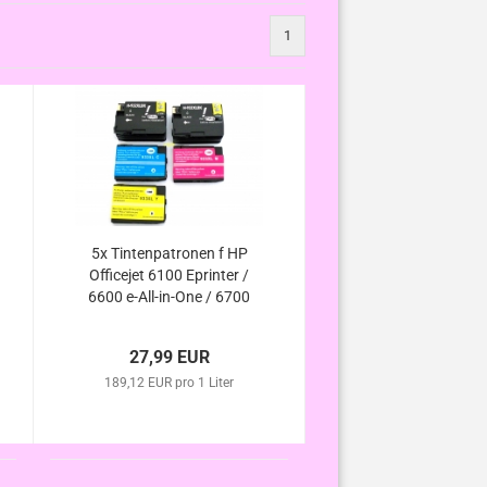
1
5x Tintenpatronen f HP
Officejet 6100 Eprinter /
6600 e-All-in-One / 6700
Premium / 7610 e-All-in-
One kompatibel zu HP
27,99 EUR
932XL HP933XL m.
189,12 EUR pro 1 Liter
Chip/Füllstand