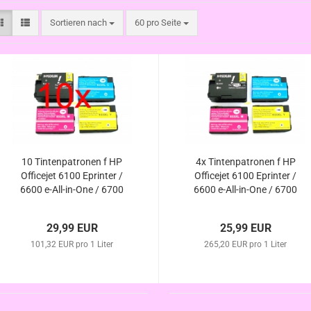
Sortieren nach
pro Seite
Sortieren nach
60 pro Seite
10 Tintenpatronen f HP
4x Tintenpatronen f HP
Officejet 6100 Eprinter /
Officejet 6100 Eprinter /
6600 e-All-in-One / 6700
6600 e-All-in-One / 6700
Premium / 7610 e-All-in-
Premium / 7610 e-All-in-
One kompatibel zu HP
One kompatibel zu HP
29,99 EUR
25,99 EUR
932XL HP933XL m.
932XL HP933XL m.
101,32 EUR pro 1 Liter
Chip/Füllstand
265,20 EUR pro 1 Liter
Chip/Füllstand