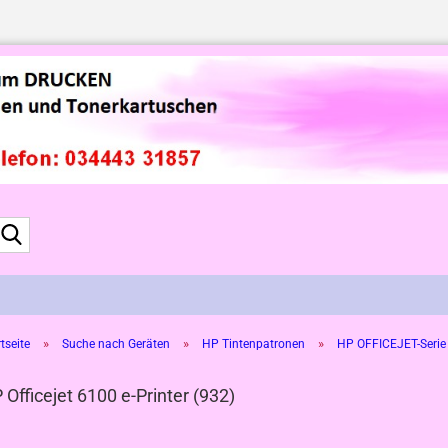
Suche...
»
»
»
tseite
Suche nach Geräten
HP Tintenpatronen
HP OFFICEJET-Serie
 Officejet 6100 e-Printer (932)