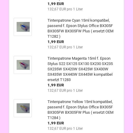
1,99 EUR
132,67 EUR pro 1 Liter
Tintenpatrone Cyan 15ml kompatibel,
passend f. Epson Stylus Office BX305F
BX305FW BX305FW Plus ( ersetzt OEM
T1282 )
1,99 EUR
132,67 EUR pro 1 Liter
Tintenpatrone Magenta 15ml f. Epson
Stylus S22 SX125 SX130 SX230 SX235
SX235W SX420W SX425W SX430W
SX435W SX440W SX445W kompatibel
ersetzt T1283
1,99 EUR
132,67 EUR pro 1 Liter
Tintenpatrone Yellow 15ml kompatibel,
passend f. Epson Stylus Office BX305F
BX305FW BX305FW Plus ( ersetzt OEM
T1284 )
1,99 EUR
132,67 EUR pro 1 Liter