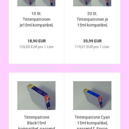
10 St.
20 St.
Tintenpatronen
Tintenpatronen je
je15ml kompatibel,
15ml kompatibel,
passend f. Epson
passend f. Epson
Stylus Office BX305F
Stylus Office BX305F
18,90 EUR
35,99 EUR
BX305FW BX305FW
BX305FW BX305FW
126,00 EUR pro 1 Liter
119,97 EUR pro 1 Liter.
Plus ( ersetzt OEM
Plus ( ersetzt OEM
T1281 T1282 T1283
T1281 T1282 T1283
T1284 t1285 )
T1284 T1285 )
Tintenpatrone
Tintenpatrone Cyan
Black15ml
15ml kompatibel,
kompatibel, passend
passend f. Epson