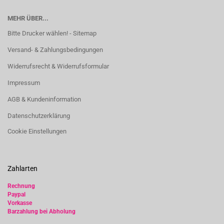
MEHR ÜBER...
Bitte Drucker wählen! - Sitemap
Versand- & Zahlungsbedingungen
Widerrufsrecht & Widerrufsformular
Impressum
AGB & Kundeninformation
Datenschutzerklärung
Cookie Einstellungen
Zahlarten
Rechnung
Paypal
Vorkasse
Barzahlung bei Abholung