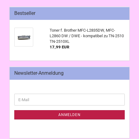
Bestseller
Toner f. Brother MFC-L2835DW, MFC-
L2860 DW / DWE - kompatibel zu TN-2510
TN-2510XL
17,99 EUR
Newsletter-Anmeldung
WEITER
E-
ZUR
Mail
NEWSLETTER-
ANMELDUNG
ANMELDEN