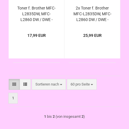
Toner f. Brother MFC-
2x Toner f. Brother
L2835DW, MFC-
MFC-L2835DW, MFC-
L2860 DW / DWE -
L2860 DW / DWE -
kompatibel zu TN-
kompatibel zu TN-
2510 TN-2510XL
2510 TN-2510XL
17,99 EUR
25,99 EUR
Sortieren nach
pro Seite
Sortieren nach
60 pro Seite
1
1
bis
2
(von insgesamt
2
)