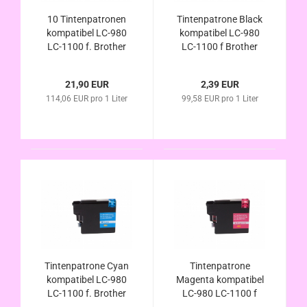
10 Tintenpatronen
Tintenpatrone Black
kompatibel LC-980
kompatibel LC-980
LC-1100 f. Brother
LC-1100 f Brother
DCP-145C DCP-165C
DCP-145C DCP-165C
DCP-185C DCP-195C
DCP-185C DCP-195C
21,90 EUR
2,39 EUR
DCP-375CW DCP-
DCP-375CW DCP-
114,06 EUR pro 1 Liter
99,58 EUR pro 1 Liter
385C DCP-535CN
385C DCP-535CN
DCP-585CW DCP-
DCP-585CW DCP-
715W DCP-6690CW
715W DCP-6690CW
Tintenpatrone Cyan
Tintenpatrone
kompatibel LC-980
Magenta kompatibel
LC-1100 f. Brother
LC-980 LC-1100 f