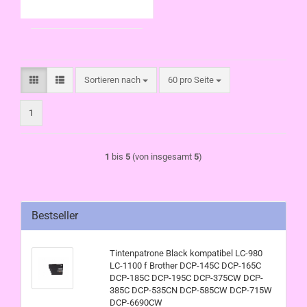
715W DCP-6690CW
Sortieren nach
pro Seite
Sortieren nach
60 pro Seite
1
1
bis
5
(von insgesamt
5
)
Bestseller
Tintenpatrone Black kompatibel LC-980
LC-1100 f Brother DCP-145C DCP-165C
DCP-185C DCP-195C DCP-375CW DCP-
385C DCP-535CN DCP-585CW DCP-715W
DCP-6690CW