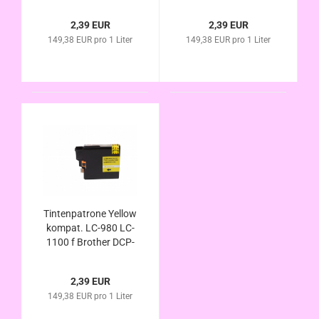
DCP-145C DCP-165C
Brother DCP-145C
DCP-185C DCP-195C
DCP-165C DCP-185C
2,39 EUR
2,39 EUR
DCP-375CW DCP-
DCP-195C DCP-
149,38 EUR pro 1 Liter
149,38 EUR pro 1 Liter
385C DCP-535CN
375CW DCP-385C
DCP-585CW DCP-
DCP-535CN DCP-
715W DCP-6690CW
585CW DCP-715W
6690CW
Tintenpatrone Yellow
kompat. LC-980 LC-
1100 f Brother DCP-
145C DCP-165C
DCP-185C DCP-195C
2,39 EUR
DCP-375CW DCP-
149,38 EUR pro 1 Liter
385C DCP-535CN
DCP-585CW DCP-