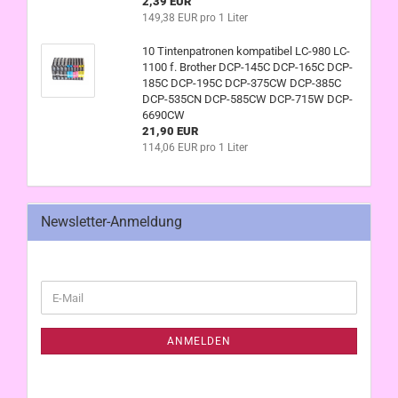
2,39 EUR
149,38 EUR pro 1 Liter
10 Tintenpatronen kompatibel LC-980 LC-
1100 f. Brother DCP-145C DCP-165C DCP-
185C DCP-195C DCP-375CW DCP-385C
DCP-535CN DCP-585CW DCP-715W DCP-
6690CW
21,90 EUR
114,06 EUR pro 1 Liter
Newsletter-Anmeldung
WEITER
E-
ZUR
Mail
NEWSLETTER-
ANMELDUNG
ANMELDEN