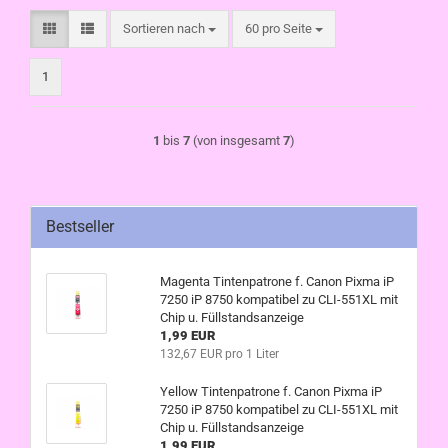
Sortieren nach
pro Seite
Sortieren nach
60 pro Seite
1
1
bis
7
(von insgesamt
7
)
Bestseller
Magenta Tintenpatrone f. Canon Pixma iP
7250 iP 8750 kompatibel zu CLI-551XL mit
Chip u. Füllstandsanzeige
1,99 EUR
132,67 EUR pro 1 Liter
Yellow Tintenpatrone f. Canon Pixma iP
7250 iP 8750 kompatibel zu CLI-551XL mit
Chip u. Füllstandsanzeige
1,99 EUR