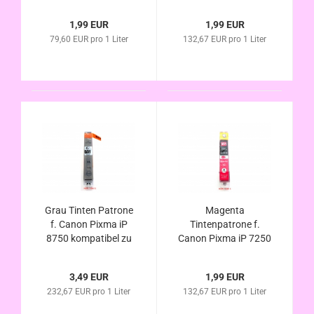
iP 8750 kompatibel
iP 8750 kompatibel
zu PGI-550XL Bk mit
zu CLI-551XL Bk mit
1,99 EUR
1,99 EUR
Chip u.
Chip u.
79,60 EUR pro 1 Liter
132,67 EUR pro 1 Liter
Füllstandsanzeige
Füllstandsanzeige
Grau Tinten Patrone
Magenta
f. Canon Pixma iP
Tintenpatrone f.
8750 kompatibel zu
Canon Pixma iP 7250
CLI-551XL mit Chip
iP 8750 kompatibel
u. Füllstandsanzeige
zu CLI-551XL mit
3,49 EUR
1,99 EUR
Chip u.
232,67 EUR pro 1 Liter
132,67 EUR pro 1 Liter
Füllstandsanzeige