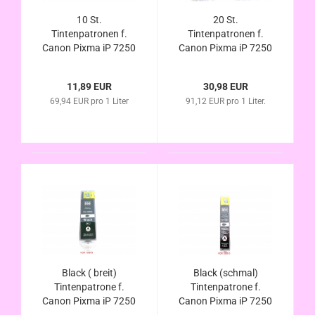
10 St.
20 St.
Tintenpatronen f.
Tintenpatronen f.
Canon Pixma iP 7250
Canon Pixma iP 7250
iP 8750 kompatibel
iP 8750 kompatibel
zu PGI-550XL / CLI-
zu PGI-550XL / CLI-
11,89 EUR
30,98 EUR
551XL mit Chip u.
551XL mit Chip u.
69,94 EUR pro 1 Liter
91,12 EUR pro 1 Liter.
Füllstandsanzeige
Füllstandsanzeige
Black ( breit)
Black (schmal)
Tintenpatrone f.
Tintenpatrone f.
Canon Pixma iP 7250
Canon Pixma iP 7250