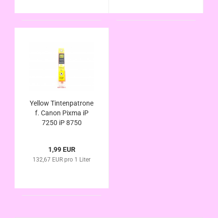
Yellow Tintenpatrone
f. Canon Pixma iP
7250 iP 8750
kompatibel zu CLI-
551XL mit Chip u.
1,99 EUR
Füllstandsanzeige
132,67 EUR pro 1 Liter