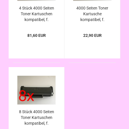
4 Stück 4000 Seiten
4000 Seiten Toner
Toner Kartuschen
Kartusche
kompatibel, f.
kompatibel, f.
Samsung SF-650 SF-
Samsung SF-650 SF-
650P SCX-4600 SCX-
650p SCX-4600 SCX-
81,60 EUR
22,90 EUR
4600FN SCX-4623
4600fn SCX-4623
SCX-4623F SCX-
SCX-4623f SCX-
4623FN SCX-
4623fn SCX-4623fw
4623FW
8 Stück 4000 Seiten
Toner Kartuschen
kompatibel, f.