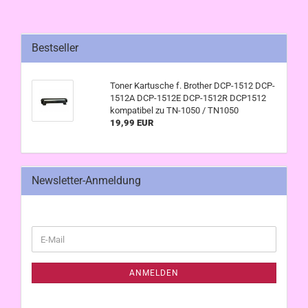
Bestseller
Toner Kartusche f. Brother DCP-1512 DCP-
1512A DCP-1512E DCP-1512R DCP1512
kompatibel zu TN-1050 / TN1050
19,99 EUR
Newsletter-Anmeldung
WEITER
E-
ZUR
Mail
NEWSLETTER-
ANMELDUNG
ANMELDEN