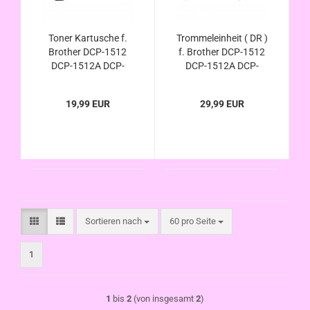
Toner Kartusche f.
Trommeleinheit ( DR )
Brother DCP-1512
f. Brother DCP-1512
DCP-1512A DCP-
DCP-1512A DCP-
1512E DCP-1512R
1512E DCP-1512R
DCP1512 kompatibel
DCP1512 kompatibel
19,99 EUR
29,99 EUR
zu TN-1050 /
zu DR-1050 /
TN1050
DR1050
Sortieren nach
pro Seite
Sortieren nach
60 pro Seite
1
1
bis
2
(von insgesamt
2
)