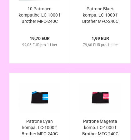
10 Patronen
Patrone Black
kompatibel LC-1000 f
kompa. LC-1000 f
Brother MFC-240C
Brother MFC-240C
MFC-440CN MFC-
MFC-440CN MFC-
465CN MFC-660CN
465CN MFC-660CN
19,70 EUR
1,99 EUR
MFC-665CW MFC-
MFC-665CW MFC-
92,06 EUR pro 1 Liter
79,60 EUR pro 1 Liter
680CN MFC-845CW
680CN MFC-845CW
MFC-885CW MFC-
MFC-885CW MFC-
3360C MFC-5460CN
3360C MFC-5460CN
MFC-5860CN
MFC-5860CN
Patrone Cyan
Patrone Magenta
kompa. LC-1000 f
komp. LC-1000 f
Brother MFC-240C
Brother MFC-240C