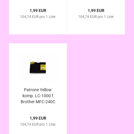
MFC-440CN MFC-
MFC-440CN MFC-
465CN MFC-660CN
465CN MFC-660CN
1,99 EUR
1,99 EUR
MFC-665CW MFC-
MFC-665CW MFC-
104,74 EUR pro 1 Liter
104,74 EUR pro 1 Liter
680CN MFC-845CW
680CN MFC-845CW
MFC-885CW MFC-
MFC-885CW MFC-
3360C MFC-5460CN
3360C MFC-5460CN
MFC-5860CN
MFC-5860CN
Patrone Yellow
komp. LC-1000 f
Brother MFC-240C
MFC-440CN MFC-
465CN MFC-660CN
1,99 EUR
MFC-665CW MFC-
104,74 EUR pro 1 Liter
680CN MFC-845CW
MFC-885CW MFC-