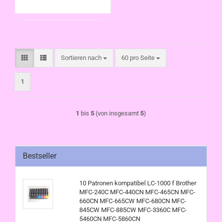
3360C MFC-5460CN
MFC-5860CN
Sortieren nach
pro Seite
Sortieren nach
60 pro Seite
1
1
bis
5
(von insgesamt
5
)
Bestseller
10 Patronen kompatibel LC-1000 f Brother
MFC-240C MFC-440CN MFC-465CN MFC-
660CN MFC-665CW MFC-680CN MFC-
845CW MFC-885CW MFC-3360C MFC-
5460CN MFC-5860CN