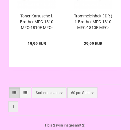
Toner Kartusche f.
Trommeleinheit ( DR )
Brother MFC-1810
f. Brother MFC-1810
MFC-1810E MFC-
MFC-1810E MFC-
1810R MFC1810
1810R MFC1810
kompatibel zu TN-
kompatibel zu DR-
19,99 EUR
29,99 EUR
1050 / TN1050
1050 / DR1050
Sortieren nach
pro Seite
Sortieren nach
60 pro Seite
1
1
bis
2
(von insgesamt
2
)