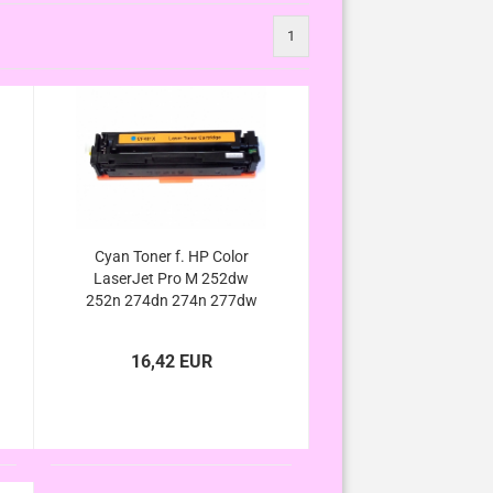
1
Cyan Toner f. HP Color
LaserJet Pro M 252dw
252n 274dn 274n 277dw
277n ersetzt HP 201X
201A CF401X CF401A
16,42 EUR
kompatibel