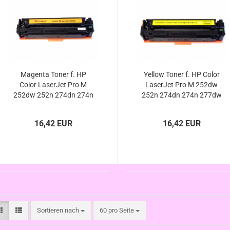
Magenta Toner f. HP
Yellow Toner f. HP Color
Color LaserJet Pro M
LaserJet Pro M 252dw
252dw 252n 274dn 274n
252n 274dn 274n 277dw
277dw 277n ersetzt HP
277n ersetzt HP 201X
201X 201A CF403X
201A CF402X CF402A
16,42 EUR
16,42 EUR
CF403A kompatibel
kompatibel
Sortieren nach
pro Seite
Sortieren nach
60 pro Seite