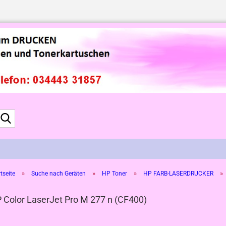
Suche...
»
»
»
»
tseite
Suche nach Geräten
HP Toner
HP FARB-LASERDRUCKER
 Color LaserJet Pro M 277 n (CF400)