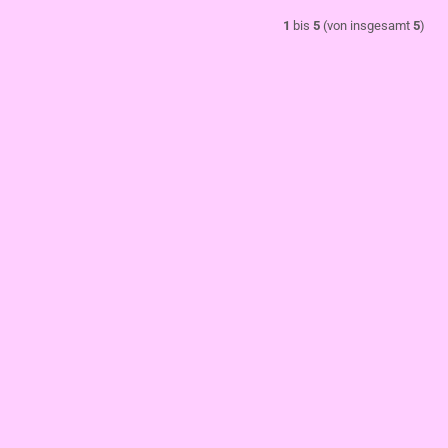
1
bis
5
(von insgesamt
5
)