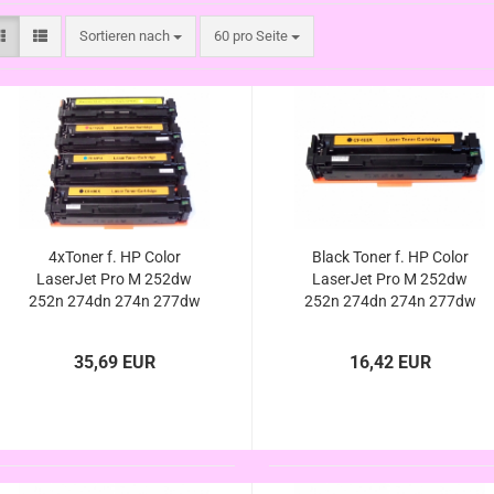
Sortieren nach
pro Seite
Sortieren nach
60 pro Seite
4xToner f. HP Color
Black Toner f. HP Color
LaserJet Pro M 252dw
LaserJet Pro M 252dw
252n 274dn 274n 277dw
252n 274dn 274n 277dw
277n ersetzt HP 201X/A,
277n ersetzt HP 201X
CF400 CF401 CF402
201A CF400X CF400A
35,69 EUR
16,42 EUR
CF403 X/A kompatibel
kompatibel