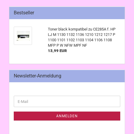
Bestseller
Toner black kompatibel zu CE285A f. HP
LJ M 1130 1132 1136 1210 1212 1217 P
1100 1101 1102 1103 1104 1106 1108
MFP P W NFW MPF NF
13,99 EUR
Newsletter-Anmeldung
WEITER
E-
ZUR
Mail
NEWSLETTER-
ANMELDUNG
ANMELDEN