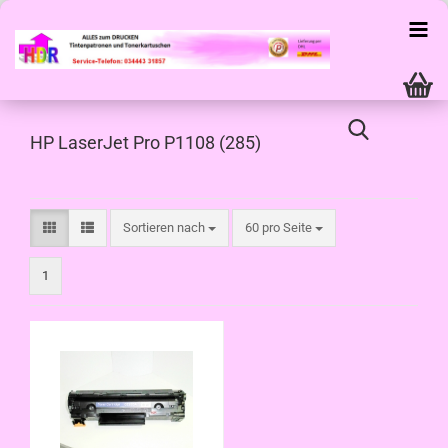
HP LaserJet Pro P1108 (285)
Sortieren nach
pro Seite
Sortieren nach
60 pro Seite
1