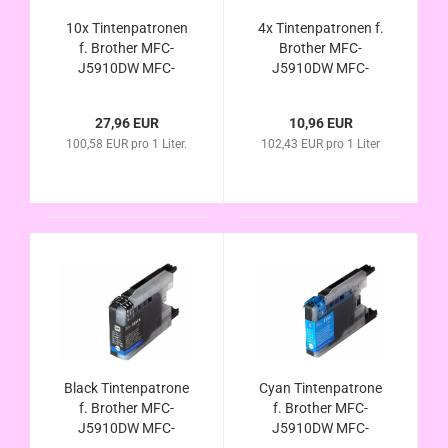
10x Tintenpatronen
4x Tintenpatronen f.
f. Brother MFC-
Brother MFC-
J5910DW MFC-
J5910DW MFC-
J6510DW MFC-
J6510DW MFC-
J6710DW MFC-
J6710DW MFC-
27,96 EUR
10,96 EUR
J6910DW
J6910DW
100,58 EUR pro 1 Liter.
102,43 EUR pro 1 Liter
Kompatibel
Kompatibel
Black Tintenpatrone
Cyan Tintenpatrone
f. Brother MFC-
f. Brother MFC-
J5910DW MFC-
J5910DW MFC-