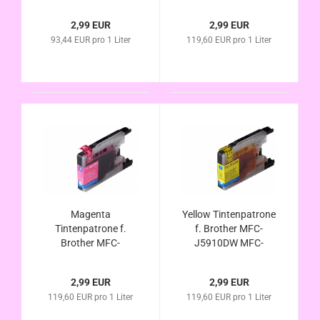
J6510DW MFC-
J6510DW MFC-
J6710DW MFC-
J6710DW MFC-
2,99 EUR
2,99 EUR
J6910DW
J6910DW
93,44 EUR pro 1 Liter
119,60 EUR pro 1 Liter
Kompatibel
Kompatibel
Magenta
Yellow Tintenpatrone
Tintenpatrone f.
f. Brother MFC-
Brother MFC-
J5910DW MFC-
J5910DW MFC-
J6510DW MFC-
J6510DW MFC-
J6710DW MFC-
2,99 EUR
2,99 EUR
J6710DW MFC-
J6910DW
119,60 EUR pro 1 Liter
119,60 EUR pro 1 Liter
J6910DW
Kompatibel
Kompatibel