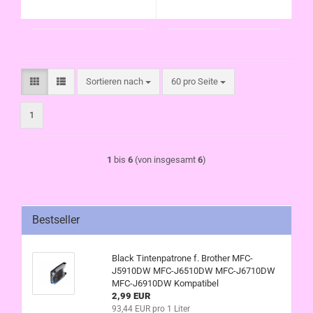
Sortieren nach
pro Seite
Sortieren nach
60 pro Seite
1
1
bis
6
(von insgesamt
6
)
Bestseller
Black Tintenpatrone f. Brother MFC-
J5910DW MFC-J6510DW MFC-J6710DW
MFC-J6910DW Kompatibel
2,99 EUR
93,44 EUR pro 1 Liter