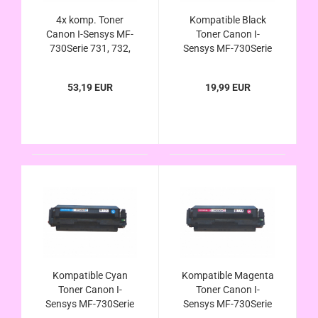
4x komp. Toner
Kompatible Black
Canon I-Sensys MF-
Toner Canon I-
730Serie 731, 732,
Sensys MF-730Serie
733, 734, 735 CDW,
731, 732, 733, 734,
CX, CDWT ersetzt
735 CDW, CX, CDWT
53,19 EUR
19,99 EUR
Canon 046H / 046
ersetzt Canon 046H
Kompatible Cyan
Kompatible Magenta
Toner Canon I-
Toner Canon I-
Sensys MF-730Serie
Sensys MF-730Serie