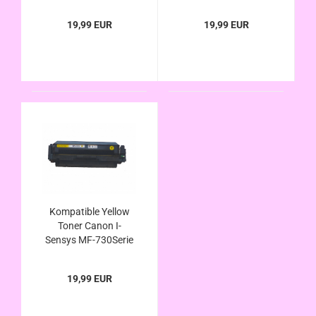
731, 732, 733, 734,
731, 732, 733, 734,
735 CDW, CX, CDWT
735 CDW, CX, CDWT
19,99 EUR
19,99 EUR
ersetzt Canon 046H
ersetzt Canon 046H
/046
/046
Kompatible Yellow
Toner Canon I-
Sensys MF-730Serie
731, 732, 733, 734,
735 CDW, CX, CDWT
19,99 EUR
ersetzt Canon 046H
/046