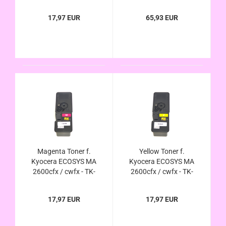
5450C kompatibel
M Y kompatibel im
Sparpacket
17,97 EUR
65,93 EUR
Magenta Toner f.
Yellow Toner f.
Kyocera ECOSYS MA
Kyocera ECOSYS MA
2600cfx / cwfx - TK-
2600cfx / cwfx - TK-
5450M kompatibel
5450Y kompatibel
17,97 EUR
17,97 EUR