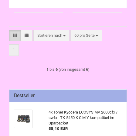
Sortieren nach
pro Seite
Sortieren nach
60 pro Seite
1
1
bis
6
(von insgesamt
6
)
Bestseller
4x Toner Kyocera ECOSYS MA 2600cfx /
cwfx - TK-5450 K C M Y kompatibel im
Sparpacket
55,10 EUR