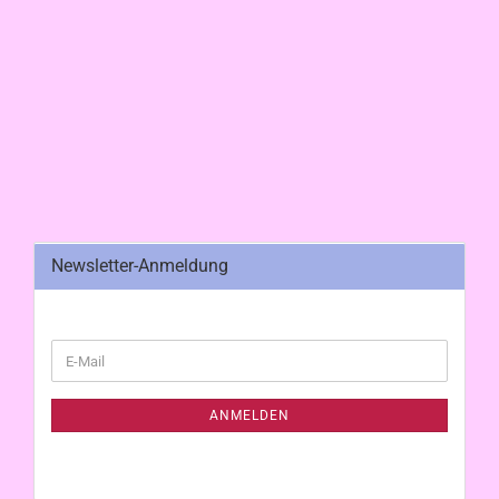
Newsletter-Anmeldung
WEITER
E-
ZUR
Mail
NEWSLETTER-
ANMELDUNG
ANMELDEN