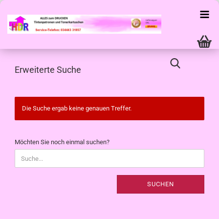
Erweiterte Suche
Die Suche ergab keine genauen Treffer.
MÖCHTEN
Möchten Sie noch einmal suchen?
SIE
NOCH
EINMAL
SUCHEN?
SUCHEN