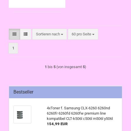
Sortieren nach
pro Seite
Sortieren nach
60 pro Seite
1
1
bis
5
(von insgesamt
5
)
Bestseller
4xToner f. Samsung CLX-6260 6260nd
6260fr 6260fd 6260fw premium line
kompatibel CLT-k506l c506l m506l y506l
154,99 EUR