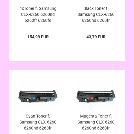
4xToner f. Samsung
Black Toner f.
CLX-6260 6260nd
Samsung CLX-6260
6260fr 6260fd
6260nd 6260fr
6260fw premium line
6260fd 6260fw
kompatibel CLT-k506l
premium line
154,99 EUR
43,79 EUR
c506l m506l y506l
kompatibel CLT-k506l
Cyan Toner f.
Magenta Toner f.
Samsung CLX-6260
Samsung CLX-6260
6260nd 6260fr
6260nd 6260fr