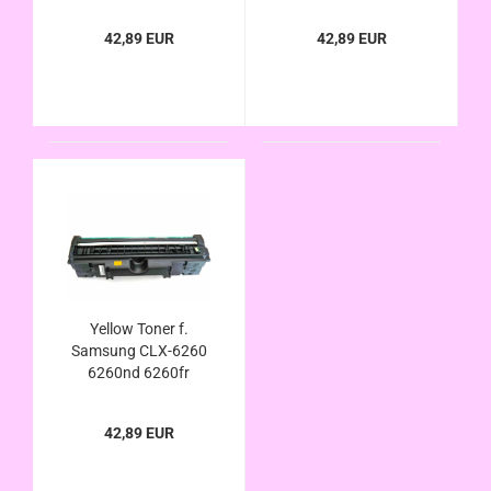
6260fd 6260fw
6260fd 6260fw
premium line
premium line
42,89 EUR
42,89 EUR
kompatibel CLT-c506l
kompatibel CLT-
m506l
Yellow Toner f.
Samsung CLX-6260
6260nd 6260fr
6260fd 6260fw
premium line
42,89 EUR
kompatibel CLT-y506l