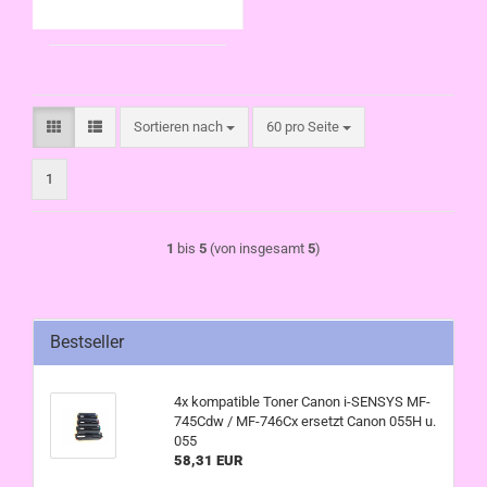
Sortieren nach
pro Seite
Sortieren nach
60 pro Seite
1
1
bis
5
(von insgesamt
5
)
Bestseller
4x kompatible Toner Canon i-SENSYS MF-
745Cdw / MF-746Cx ersetzt Canon 055H u.
055
58,31 EUR