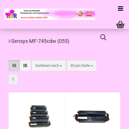
i-Sensys MF-745cdw (055)
Sortieren nach
pro Seite
Sortieren nach
60 pro Seite
1