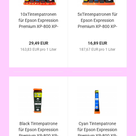
10xTintenpatronen
5xTintenpatronen für
für Epson Expression
Epson Expression
Premium XP-800 XP-
Premium XP-800 XP-
810 XP-820
810 XP-820
kompatibel zur
kompatibel zur
29,49 EUR
16,89 EUR
Eisbär Serie
Eisbär Serie
163,83 EUR pro 1 Liter
187,67 EUR pro 1 Liter
Black Tintenpatrone
Cyan Tintenpatrone
für Epson Expression
für Epson Expression
Premium XP-800 XP-
Premium XP-800 XP-