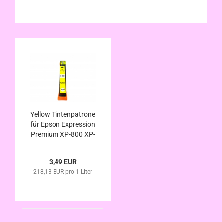
Yellow Tintenpatrone
für Epson Expression
Premium XP-800 XP-
810 XP-820
kompatibel Eisbär
3,49 EUR
Serie
218,13 EUR pro 1 Liter