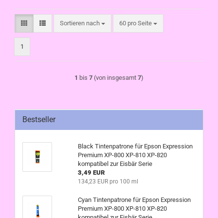
Sortieren nach
pro Seite
Sortieren nach
60 pro Seite
1
1
bis
7
(von insgesamt
7
)
Bestseller
Black Tintenpatrone für Epson Expression
Premium XP-800 XP-810 XP-820
kompatibel zur Eisbär Serie
3,49 EUR
134,23 EUR pro 100 ml
Cyan Tintenpatrone für Epson Expression
Premium XP-800 XP-810 XP-820
kompatibel zur Eisbär Serie