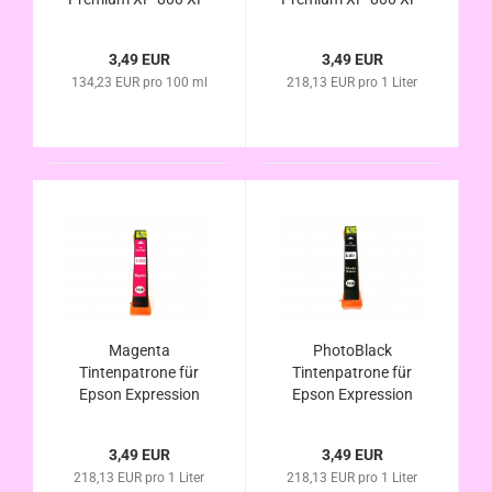
810 XP-820
810 XP-820
kompatibel zur
kompatibel zur
3,49 EUR
3,49 EUR
Eisbär Serie
Eisbär Serie
134,23 EUR pro 100 ml
218,13 EUR pro 1 Liter
Magenta
PhotoBlack
Tintenpatrone für
Tintenpatrone für
Epson Expression
Epson Expression
Premium XP-800 XP-
Premium XP-800 XP-
810 XP-820
810 XP-820
3,49 EUR
3,49 EUR
kompatibel Eisbär
kompatibel Eisbär
218,13 EUR pro 1 Liter
218,13 EUR pro 1 Liter
Serie
Serie