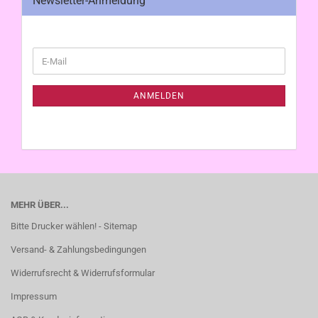
Newsletter-Anmeldung
WEITER
E-
ZUR
Mail
NEWSLETTER-
ANMELDUNG
ANMELDEN
MEHR ÜBER...
Bitte Drucker wählen! - Sitemap
Versand- & Zahlungsbedingungen
Widerrufsrecht & Widerrufsformular
Impressum