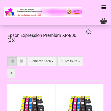
Epson Expression Premium XP-800
(26)
Sortieren nach
pro Seite
Sortieren nach
60 pro Seite
1