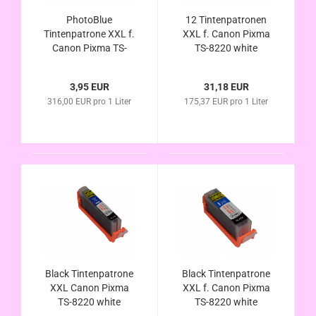
PhotoBlue
12 Tintenpatronen
Tintenpatrone XXL f.
XXL f. Canon Pixma
Canon Pixma TS-
TS-8220 white
8220 white alternativ
alternativ zu PGI-580
CLI-581PB XL
CLI-581 im
3,95 EUR
31,18 EUR
kompatibel
Vorteilspack
316,00 EUR pro 1 Liter
175,37 EUR pro 1 Liter
Black Tintenpatrone
Black Tintenpatrone
XXL Canon Pixma
XXL f. Canon Pixma
TS-8220 white
TS-8220 white