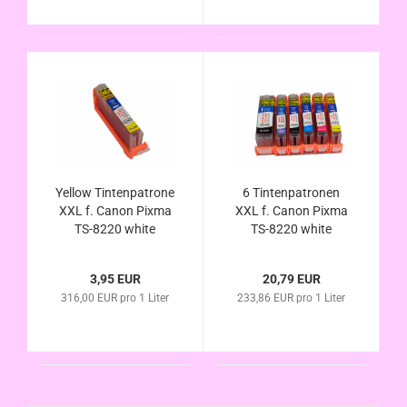
Yellow Tintenpatrone
6 Tintenpatronen
XXL f. Canon Pixma
XXL f. Canon Pixma
TS-8220 white
TS-8220 white
alternativ CLI-581Y
alternativ zu PGI-580
XL kompatibel
CLI-581 im
3,95 EUR
20,79 EUR
Vorteilspack
316,00 EUR pro 1 Liter
233,86 EUR pro 1 Liter