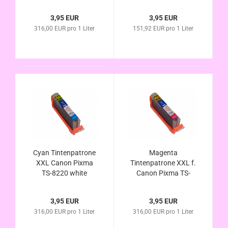
alternativ CLI-581Bk
alternativ PGI-580
XL kompatibel
PGBk kompatibel
3,95 EUR
3,95 EUR
316,00 EUR pro 1 Liter
151,92 EUR pro 1 Liter
Cyan Tintenpatrone
Magenta
XXL Canon Pixma
Tintenpatrone XXL f.
TS-8220 white
Canon Pixma TS-
alternativ CLI-581C
8220 white alternativ
XL kompatibel
CLI-581M XL
3,95 EUR
3,95 EUR
kompatibel
316,00 EUR pro 1 Liter
316,00 EUR pro 1 Liter