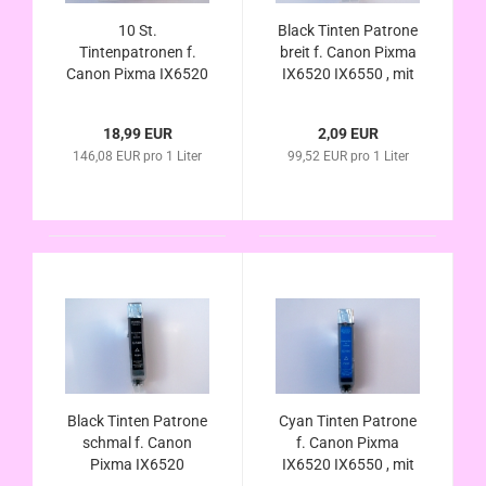
10 St.
Black Tinten Patrone
Tintenpatronen f.
breit f. Canon Pixma
Canon Pixma IX6520
IX6520 IX6550 , mit
IX6550 , mit Chip
Chip kompatibel zu
kompatibel zu PGI-
PGI-525
18,99 EUR
2,09 EUR
525 / CLI-526
146,08 EUR pro 1 Liter
99,52 EUR pro 1 Liter
Black Tinten Patrone
Cyan Tinten Patrone
schmal f. Canon
f. Canon Pixma
Pixma IX6520
IX6520 IX6550 , mit