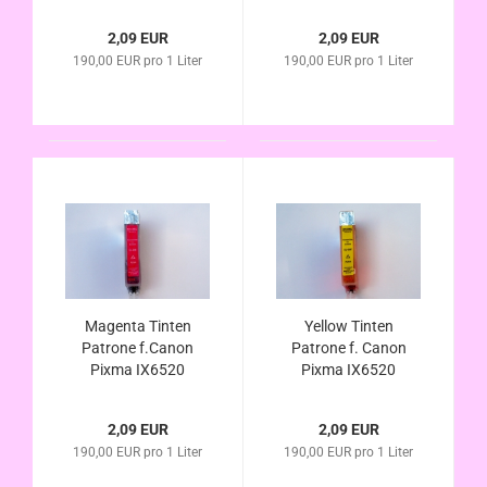
IX6550 , mit Chip
Chip kompatibel zu
kompatibel zu CLI-
CLI-526
2,09 EUR
2,09 EUR
526
190,00 EUR pro 1 Liter
190,00 EUR pro 1 Liter
Magenta Tinten
Yellow Tinten
Patrone f.Canon
Patrone f. Canon
Pixma IX6520
Pixma IX6520
IX6550 , mit Chip
IX6550 , mit Chip
kompatibel zu CLI-
kompatibel zu CLI-
2,09 EUR
2,09 EUR
526
526
190,00 EUR pro 1 Liter
190,00 EUR pro 1 Liter