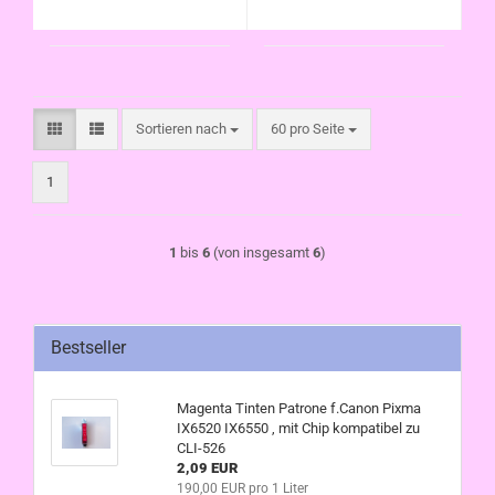
Sortieren nach
pro Seite
Sortieren nach
60 pro Seite
1
1
bis
6
(von insgesamt
6
)
Bestseller
Magenta Tinten Patrone f.Canon Pixma
IX6520 IX6550 , mit Chip kompatibel zu
CLI-526
2,09 EUR
190,00 EUR pro 1 Liter