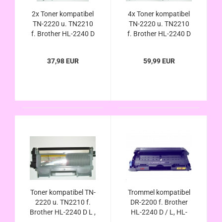
2x Toner kompatibel
4x Toner kompatibel
TN-2220 u. TN2210
TN-2220 u. TN2210
f. Brother HL-2240 D
f. Brother HL-2240 D
L , Brother HL-2250
L , Brother HL-2250
N DN , Brother HL-
N DN , Brother HL-
37,98 EUR
59,99 EUR
2270 DW
2270 DW
Toner kompatibel TN-
Trommel kompatibel
2220 u. TN2210 f.
DR-2200 f. Brother
Brother HL-2240 D L ,
HL-2240 D / L, HL-