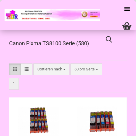
Canon Pixma TS8100 Serie (580)
Sortieren nach
pro Seite
Sortieren nach
60 pro Seite
1