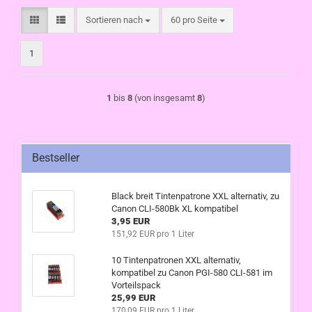
Sortieren nach
pro Seite
Sortieren nach
60 pro Seite
1
1
bis
8
(von insgesamt
8
)
Bestseller
Black breit Tintenpatrone XXL alternativ, zu
Canon CLI-580Bk XL kompatibel
3,95 EUR
151,92 EUR pro 1 Liter
10 Tintenpatronen XXL alternativ,
kompatibel zu Canon PGI-580 CLI-581 im
Vorteilspack
25,99 EUR
170,09 EUR pro 1 Liter