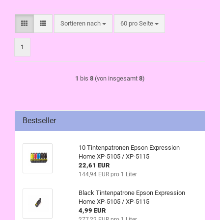
Sortieren nach
pro Seite
Sortieren nach
60 pro Seite
1
1
bis
8
(von insgesamt
8
)
Bestseller
10 Tintenpatronen Epson Expression
Home XP-5105 / XP-5115
22,61 EUR
144,94 EUR pro 1 Liter
Black Tintenpatrone Epson Expression
Home XP-5105 / XP-5115
4,99 EUR
277,22 EUR pro 1 Liter