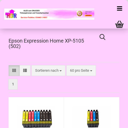
Epson Expression Home XP-5105
(502)
Sortieren nach
pro Seite
Sortieren nach
60 pro Seite
1