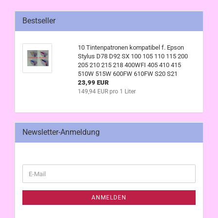
Bestseller
10 Tintenpatronen kompatibel f. Epson
Stylus D78 D92 SX 100 105 110 115 200
205 210 215 218 400WFI 405 410 415
510W 515W 600FW 610FW S20 S21
23,99 EUR
149,94 EUR pro 1 Liter
Newsletter-Anmeldung
WEITER
E-
ZUR
Mail
NEWSLETTER-
ANMELDUNG
ANMELDEN