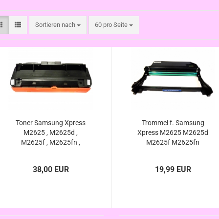
Sortieren nach
pro Seite
Sortieren nach
60 pro Seite
Toner Samsung Xpress
Trommel f. Samsung
M2625 , M2625d ,
Xpress M2625 M2625d
M2625f , M2625fn ,
M2625f M2625fn
M2625n , M2626 , M2675
M2625n M2626 M2675
, M2675fn , M2825 ,
M2675fn M2825
38,00 EUR
19,99 EUR
M2825dw M2826 M2875
M2825dw M2826 M2875
M2875fd M2875fw
M2875fd M2875fw
M2875nd
M2875nd