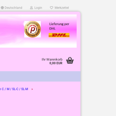
Deutschland
Login
Merkzettel
Ihr Warenkorb
0,00 EUR
»
C / M / SL-C / SL-M