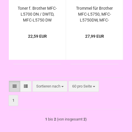
Toner f. Brother MFC-
Trommel für Brother
L5700 DN / DWTD,
MFC-L5750, MFC-
MFC-L5750 DW
L5750DW, MFC-
/DWTD (TN-3480 /
L5750DWTD - DR-
TN-3430 kompatibel)
3400 kompatibel
22,59 EUR
27,99 EUR
Sortieren nach
pro Seite
Sortieren nach
60 pro Seite
1
1
bis
2
(von insgesamt
2
)