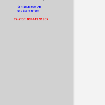
für Fragen jeder Art
und Bestellungen
Telefon: 034443 31857