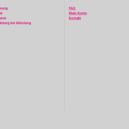
hnung
FAQ
al
Mein Konto
asse
Kontakt
ahlung bei Abholung