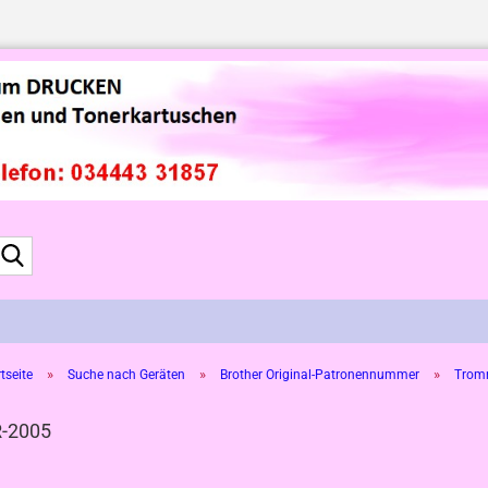
Suche...
»
»
»
tseite
Suche nach Geräten
Brother Original-Patronennummer
Tromm
-2005