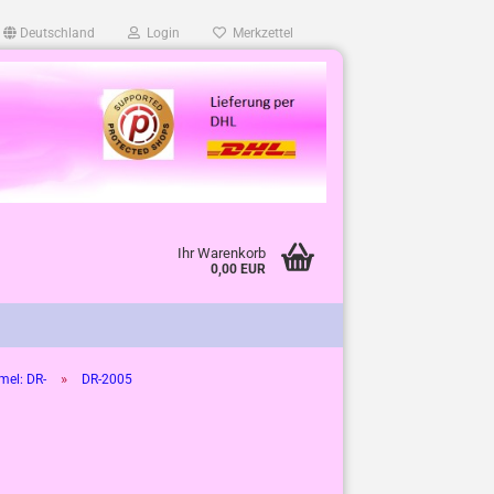
Deutschland
Login
Merkzettel
Ihr Warenkorb
0,00 EUR
»
el: DR-
DR-2005