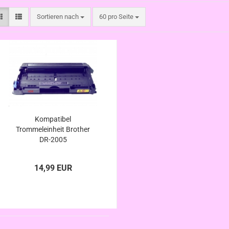
Sortieren nach
pro Seite
Sortieren nach
60 pro Seite
Kompatibel
Trommeleinheit Brother
DR-2005
14,99 EUR