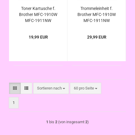
Toner Kartusche f.
Trommeleinheit f.
Brother MFC-1910W
Brother MFC-1910W
MFC-1911NW
MFC-1911NW
MFC1910 MFC1911
MFC1910 MFC1911
kompatibel zu TN-
kompatibel zu DR-
19,99 EUR
29,99 EUR
1050 / TN1050
1050 / DR1050
Sortieren nach
pro Seite
Sortieren nach
60 pro Seite
1
1
bis
2
(von insgesamt
2
)