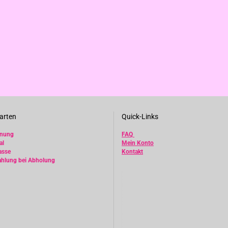
arten
Quick-Links
hnung
FAQ
al
Mein Konto
asse
Kontakt
ahlung bei Abholung