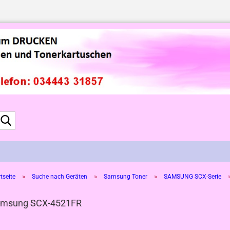
Suche...
»
»
»
tseite
Suche nach Geräten
Samsung Toner
SAMSUNG SCX-Serie
msung SCX-4521FR