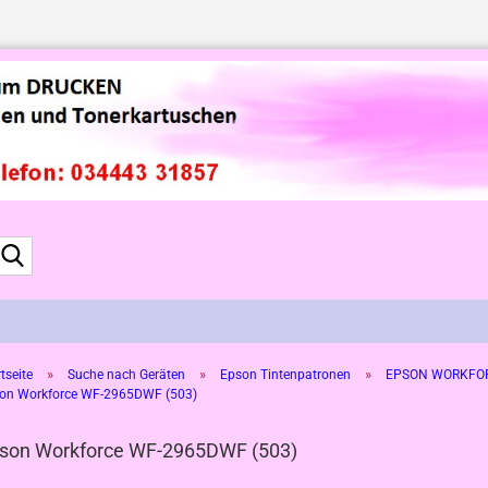
Suche...
»
»
»
tseite
Suche nach Geräten
Epson Tintenpatronen
EPSON WORKFO
on Workforce WF-2965DWF (503)
son Workforce WF-2965DWF (503)