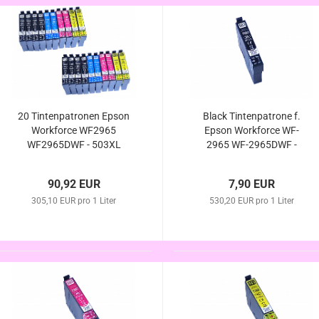
20 Tintenpatronen Epson
Black Tintenpatrone f.
Workforce WF2965
Epson Workforce WF-
WF2965DWF - 503XL
2965 WF-2965DWF -
kompatibel
503XL/ T09Q14010/
TT09R14010 kompatibel
90,92 EUR
7,90 EUR
305,10 EUR pro 1 Liter
530,20 EUR pro 1 Liter