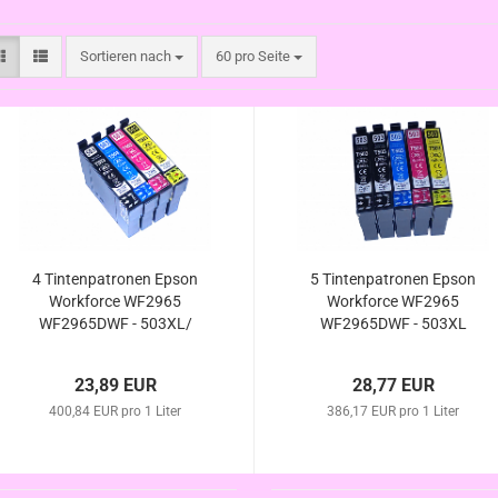
Sortieren nach
pro Seite
Sortieren nach
60 pro Seite
4 Tintenpatronen Epson
5 Tintenpatronen Epson
Workforce WF2965
Workforce WF2965
WF2965DWF - 503XL/
WF2965DWF - 503XL
T09R94/ T09R64
kompatibel
kompatibel
23,89 EUR
28,77 EUR
400,84 EUR pro 1 Liter
386,17 EUR pro 1 Liter