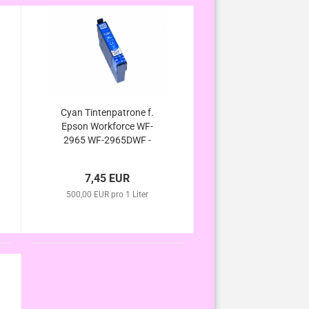
Cyan Tintenpatrone f.
Epson Workforce WF-
2965 WF-2965DWF -
503XL/ T09Q24010/
TT09R24010 kompatibel
7,45 EUR
500,00 EUR pro 1 Liter