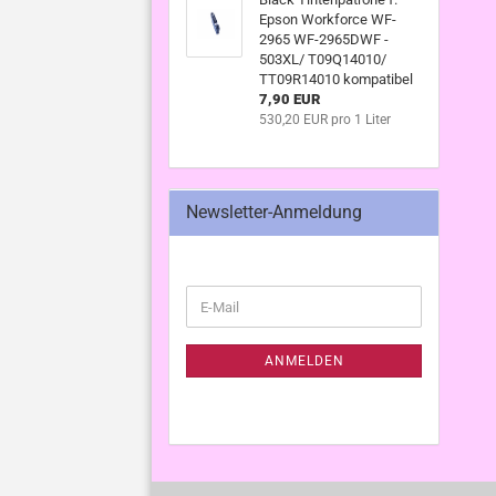
Epson Workforce WF-
2965 WF-2965DWF -
503XL/ T09Q14010/
TT09R14010 kompatibel
7,90 EUR
530,20 EUR pro 1 Liter
Newsletter-Anmeldung
WEITER
E-
ZUR
Mail
NEWSLETTER-
ANMELDUNG
ANMELDEN