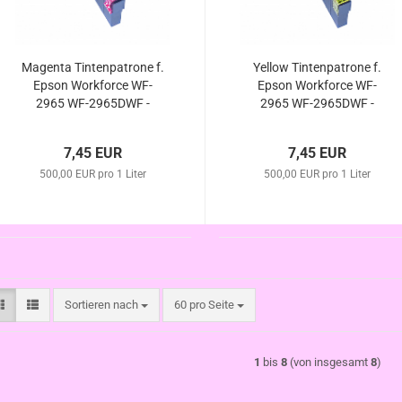
Magenta Tintenpatrone f.
Yellow Tintenpatrone f.
Epson Workforce WF-
Epson Workforce WF-
2965 WF-2965DWF -
2965 WF-2965DWF -
503XL/ T09Q34010/
503XL/ T09Q44010/
TT09R34010 kompatibel
TT09R44010 kompatibel
7,45 EUR
7,45 EUR
500,00 EUR pro 1 Liter
500,00 EUR pro 1 Liter
Sortieren nach
pro Seite
Sortieren nach
60 pro Seite
1
bis
8
(von insgesamt
8
)